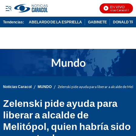
EN VIVO
Noticias Caracol En Viv
Tendencias:
ABELARDO DE LA ESPRIELLA
GABINETE
DONALD TR
PUBLICIDAD
/
/
Noticias Caracol
MUNDO
Zelenski pide ayuda para liberar a alcalde de Meli
Zelenski pide ayuda para
liberar a alcalde de
Melitópol, quien habría sido