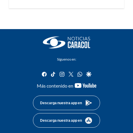
Síguenos en:
facebook
tiktok
instagram
twitter
whatsapp
google
youtube-
Más contenido en
footer
Descarga nuestra app en
Descarga nuestra app en