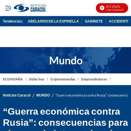
EN VIVO
Noticias Caracol En Vivo
Tendencias:
ABELARDO DE LA ESPRIELLA
GABINETE
ACCIDENTE 
PUBLICIDAD
ECONOMÍA
Dólar hoy
Criptomonedas
Emprendedores
/
/
Noticias Caracol
MUNDO
“Guerra económica contra Rusia”: consecuencias 
“Guerra económica contra
Rusia”: consecuencias para