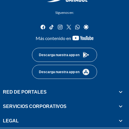
Síguenos en:
facebook
tiktok
instagram
twitter
whatsapp
google
youtube-
Más contenido en
footer
Descarga nuestra app en
Descarga nuestra app en
RED DE PORTALES
SERVICIOS CORPORATIVOS
LEGAL