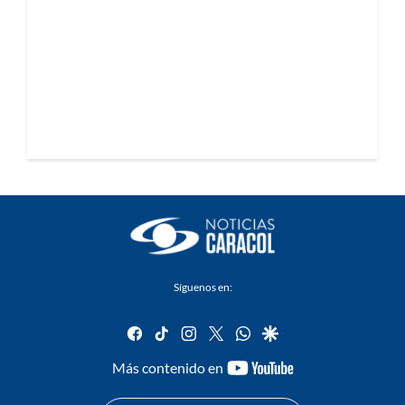
Síguenos en:
facebook
tiktok
instagram
twitter
whatsapp
google
youtube-
Más contenido en
footer