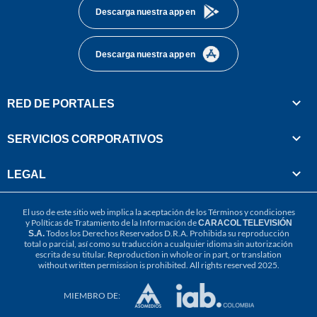
Descarga nuestra app en
Descarga nuestra app en
RED DE PORTALES
SERVICIOS CORPORATIVOS
LEGAL
El uso de este sitio web implica la aceptación de los
Términos y condiciones
y
Políticas de Tratamiento de la Información
de
CARACOL TELEVISIÓN
S.A.
Todos los Derechos Reservados D.R.A. Prohibida su reproducción
total o parcial, así como su traducción a cualquier idioma sin autorización
escrita de su titular. Reproduction in whole or in part, or translation
without written permission is prohibited. All rights reserved 2025.
MIEMBRO DE: