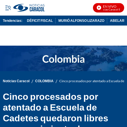
EN VIVO
Noticias Caracol En Vivo
Tendencias:
DÉFICIT FISCAL
MURIÓ ALFONSO LIZARAZO
ABELARDO
PUBLICIDAD
/
/
Noticias Caracol
COLOMBIA
Cinco procesados por atentado a Escuela de C
Cinco procesados por
atentado a Escuela de
Cadetes quedaron libres