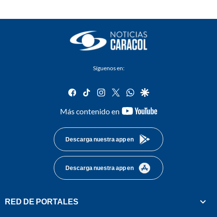
Síguenos en:
facebook
tiktok
instagram
twitter
whatsapp
google
youtube-
Más contenido en
footer
Descarga nuestra app en
Descarga nuestra app en
RED DE PORTALES