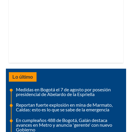
Lo último
Medidas en Bogotá el 7 de agosto por posesión
presidencial de Abelardo de la Espriella
Reportan fuerte explosión en mina de Marmato,
Caldas: esto es lo que se sabe de la emergencia
En cumpleaños 488 de Bogotá, Galán destaca
avances en Metro y anuncia 'gerente' con nuevo
Gobierno