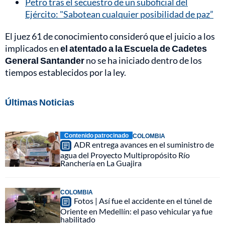
Petro tras el secuestro de un suboficial del
Ejército: "Sabotean cualquier posibilidad de paz”
El juez 61 de conocimiento consideró que el juicio a los
implicados en
el atentado a la Escuela de Cadetes
General Santander
no se ha iniciado dentro de los
tiempos establecidos por la ley.
Últimas Noticias
Contenido patrocinado
COLOMBIA
ADR entrega avances en el suministro de
agua del Proyecto Multipropósito Río
Ranchería en La Guajira
COLOMBIA
Fotos | Así fue el accidente en el túnel de
Oriente en Medellín: el paso vehicular ya fue
habilitado