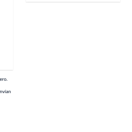
ero.
envían