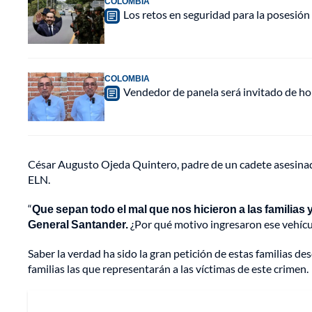
COLOMBIA
Los retos en seguridad para la posesión 
COLOMBIA
Vendedor de panela será invitado de hon
César Augusto Ojeda Quintero, padre de un cadete asesinado,
ELN.
“
Que sepan todo el mal que nos hicieron a las familias 
General Santander.
¿Por qué motivo ingresaron ese vehícul
Saber la verdad ha sido la gran petición de estas familias d
familias las que representarán a las víctimas de este crimen.