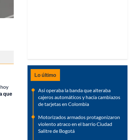
Lo último
e hoy
Así operaba la banda que alteraba
la que
cajeros automáticos y hacía cambiazos
de tarjetas en Colombia
Motorizados armados protagonizaron
violento atraco en el barrio Ciudad
Salitre de Bogotá