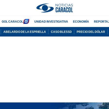
GOL CARACOL
UNIDAD INVESTIGATIVA
ECONOMÍA
REPORTA
ABELARDO DE LA ESPRIELLA
CASO BLESSD
PRECIO DEL DÓLAR
PUBLICIDAD