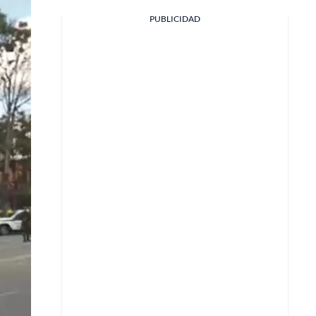
PUBLICIDAD
Facebook
X
Whatsapp
Copiar enlace
Telegram
LinkedIn