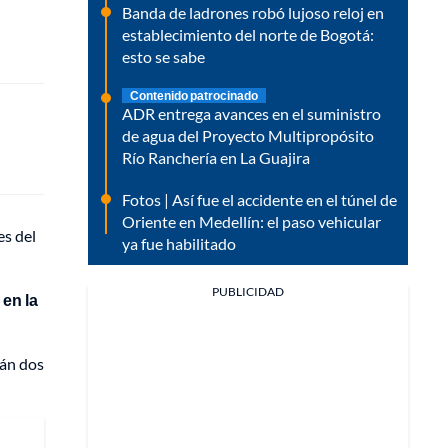
Banda de ladrones robó lujoso reloj en
establecimiento del norte de Bogotá:
esto se sabe
Contenido patrocinado
ADR entrega avances en el suministro
de agua del Proyecto Multipropósito
Río Ranchería en La Guajira
Fotos | Así fue el accidente en el túnel de
Oriente en Medellín: el paso vehicular
es del
ya fue habilitado
PUBLICIDAD
 en la
rán dos