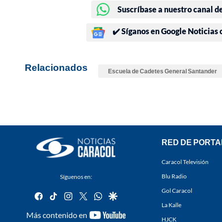
Suscríbase a nuestro canal d
✔️ Síganos en Google Noticias
Relacionados
Escuela de Cadetes General Santander
RED DE PORTA
Caracol Televisión
Blu Radio
Síguenos en:
Gol Caracol
facebook
tiktok
instagram
twitter
whatsapp
google
La Kalle
youtube-
Más contenido en
HJCK