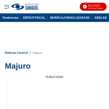
EN VIVO
Noticias Caracol En 
Tendencias:
DÉFICIT FISCAL
MURIÓ ALFONSO LIZARAZO
ABELARDO
PUBLICIDAD
/
Noticias Caracol
Majuro
Majuro
PUBLICIDAD