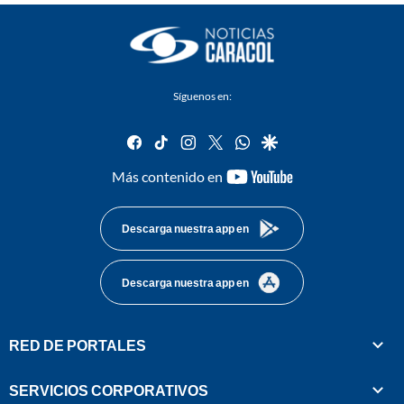
Síguenos en:
facebook
tiktok
instagram
twitter
whatsapp
google
youtube-
Más contenido en
footer
Descarga nuestra app en
Descarga nuestra app en
RED DE PORTALES
SERVICIOS CORPORATIVOS