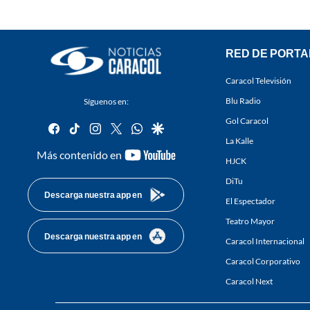
RED DE PORTA
Caracol Televisión
Blu Radio
Síguenos en:
Gol Caracol
facebook
tiktok
instagram
twitter
whatsapp
google
La Kalle
youtube-
Más contenido en
HJCK
footer
DiTu
Descarga nuestra app en
El Espectador
Teatro Mayor
Descarga nuestra app en
Caracol Internacional
Caracol Corporativo
Caracol Next