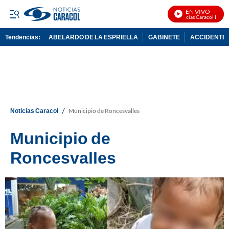
EN VIVO
Noticias Caracol En Vivo
Tendencias:
ABELARDO DE LA ESPRIELLA
GABINETE
ACCIDENTE 
PUBLICIDAD
/
Noticias Caracol
Municipio de Roncesvalles
Municipio de
Roncesvalles