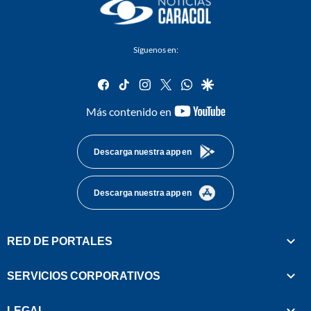
Síguenos en:
facebook
tiktok
instagram
twitter
whatsapp
google
youtube-
Más contenido en
footer
Descarga nuestra app en
Descarga nuestra app en
RED DE PORTALES
SERVICIOS CORPORATIVOS
LEGAL