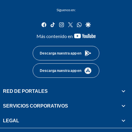
Síguenos en:
facebook
tiktok
instagram
twitter
whatsapp
google
youtube-
Más contenido en
footer
Descarga nuestra app en
Descarga nuestra app en
RED DE PORTALES
SERVICIOS CORPORATIVOS
LEGAL