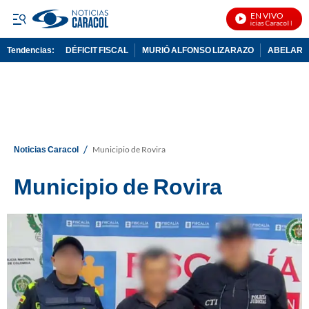
EN VIVO
Noticias Caracol En Vivo
Tendencias:
DÉFICIT FISCAL
MURIÓ ALFONSO LIZARAZO
ABELARDO
PUBLICIDAD
/
Noticias Caracol
Municipio de Rovira
Municipio de Rovira