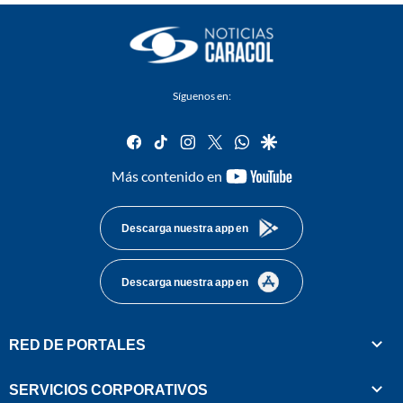
Síguenos en:
facebook
tiktok
instagram
twitter
whatsapp
google
youtube-
Más contenido en
footer
Descarga nuestra app en
Descarga nuestra app en
RED DE PORTALES
SERVICIOS CORPORATIVOS