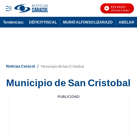
EN VIVO
Noticias Caracol En 
Tendencias:
DÉFICIT FISCAL
MURIÓ ALFONSO LIZARAZO
ABELARDO
PUBLICIDAD
/
Noticias Caracol
Municipio de San Cristobal
Municipio de San Cristobal
PUBLICIDAD