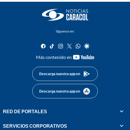
Síguenos en:
facebook
tiktok
instagram
twitter
whatsapp
google
youtube-
Más contenido en
footer
Descarga nuestra app en
Descarga nuestra app en
RED DE PORTALES
SERVICIOS CORPORATIVOS