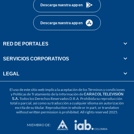
Descarga nuestra app en
Descarga nuestra app en
RED DE PORTALES
SERVICIOS CORPORATIVOS
LEGAL
El uso de este sitio web implica la aceptación de los
Términos y condiciones
y
Políticas de Tratamiento de la Información
de
CARACOL TELEVISIÓN
S.A.
Todos los Derechos Reservados D.R.A. Prohibida su reproducción
total o parcial, así como su traducción a cualquier idioma sin autorización
escrita de su titular. Reproduction in whole or in part, or translation
without written permission is prohibited. All rights reserved 2025.
MIEMBRO DE: