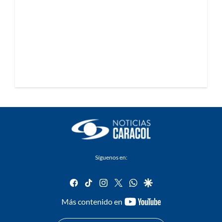
Síguenos en:
facebook
tiktok
instagram
twitter
whatsapp
google
youtube-
Más contenido en
footer