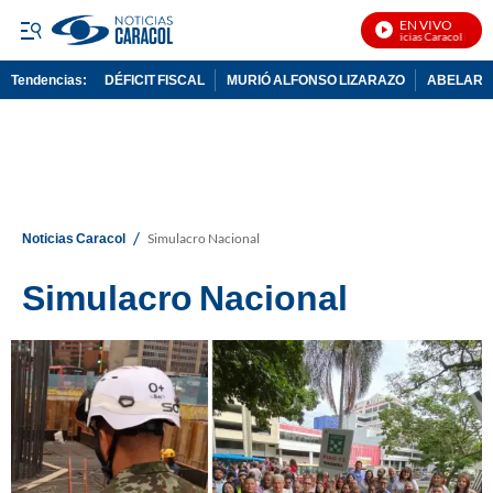
EN VIVO
Noticias Caracol En Vivo
Tendencias:
DÉFICIT FISCAL
MURIÓ ALFONSO LIZARAZO
ABELARDO
PUBLICIDAD
/
Noticias Caracol
Simulacro Nacional
Simulacro Nacional