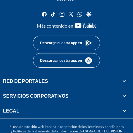
facebook
tiktok
instagram
twitter
whatsapp
google
youtube-
Más contenido en
footer
Descarga nuestra app en
Descarga nuestra app en
RED DE PORTALES
SERVICIOS CORPORATIVOS
LEGAL
El uso de este sitio web implica la aceptación de los
Términos y condiciones
y
Políticas de Tratamiento de la Información
de
CARACOL TELEVISIÓN