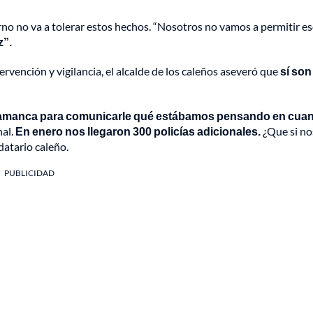
rno no va a tolerar estos hechos. “Nosotros no vamos a permitir es
z”.
rvención y vigilancia, el alcalde de los caleños aseveró que
sí son
 Salamanca para comunicarle qué estábamos pensando en cuan
nal.
En enero nos llegaron 300 policías adicionales.
¿Que si no
datario caleño.
PUBLICIDAD