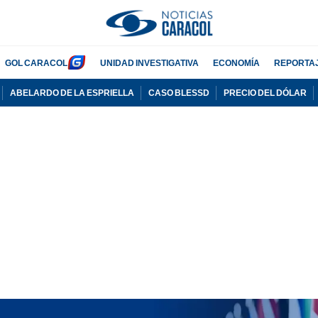
GOL CARACOL
UNIDAD INVESTIGATIVA
ECONOMÍA
REPORTA
ABELARDO DE LA ESPRIELLA
CASO BLESSD
PRECIO DEL DÓLAR
PUBLICIDAD