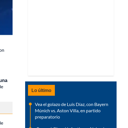
ron
 una
de
Lo último
Vea el golazo de Luis Díaz, con Bayern
Múnich vs. Aston Villa, en partido
preparatorio
le