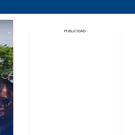
Facebook
PUBLICIDAD
X
Whatsapp
Copiar enlace
Telegram
LinkedIn