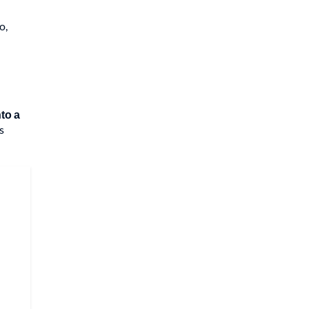
o,
to a
s