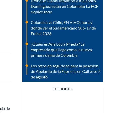
¿Por qué Gianni Infantino y Alejandro
Domínguez están en Colombia? La FCF
explicó todo
Colombia vs Chile, EN VIVO; hora y
dónde ver el Sudamericano Sub-17 de
Futsal 2026
¿Quién es Ana Lucía Pineda? La
empresaria que llega como la nueva
primera dama de Colombia
Los retos en seguridad para la posesión
de Abelardo de la Espriella en Cali este 7
de agosto
PUBLICIDAD
cia de