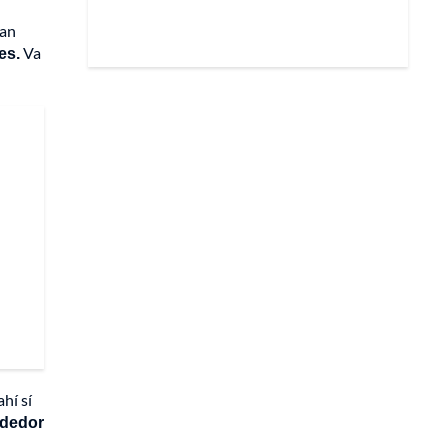
can
es.
Va
hí sí
ededor