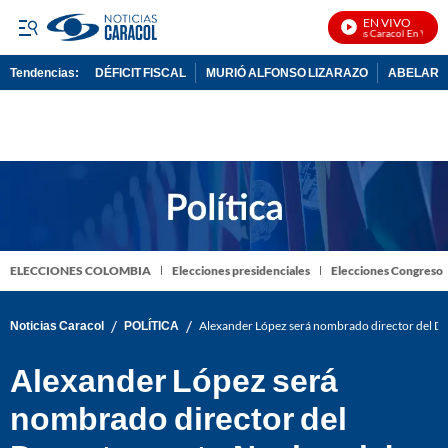
EN VIVO
Noticias Caracol En Vivo
Tendencias:
DÉFICIT FISCAL
MURIÓ ALFONSO LIZARAZO
ABELARDO
PUBLICIDAD
ELECCIONES COLOMBIA
Elecciones presidenciales
Elecciones Congreso
/
/
Noticias Caracol
POLÍTICA
Alexander López será nombrado director del D
Alexander López será
nombrado director del