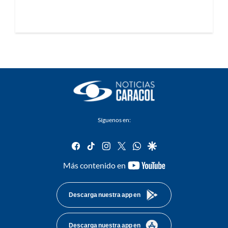
Síguenos en:
facebook
tiktok
instagram
twitter
whatsapp
google
youtube-
Más contenido en
footer
Descarga nuestra app en
Descarga nuestra app en