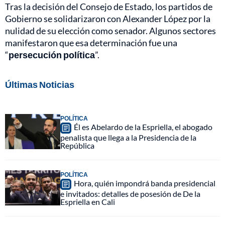
Tras la decisión del Consejo de Estado, los partidos de
Gobierno se solidarizaron con Alexander López por la
nulidad de su elección como senador. Algunos sectores
manifestaron que esa determinación fue una
“
persecución política
”.
Últimas Noticias
POLÍTICA
Él es Abelardo de la Espriella, el abogado
penalista que llega a la Presidencia de la
República
POLÍTICA
Hora, quién impondrá banda presidencial
e invitados: detalles de posesión de De la
Espriella en Cali