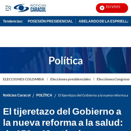
EN VIVO
Notic
Tendencias:
POSESIÓN PRESIDENCIAL
ABELARDO DE LA ESPRIELLA
PUBLICIDAD
ELECCIONES COLOMBIA
Elecciones presidenciales
Elecciones Congreso
/
/
Noticias Caracol
POLÍTICA
El tijeretazo del Gobierno a la nueva reforma a la
El tijeretazo del Gobierno a
la nueva reforma a la salud: