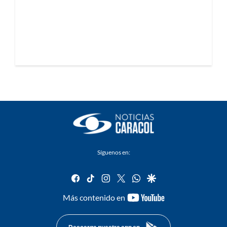
Síguenos en:
facebook
tiktok
instagram
twitter
whatsapp
google
youtube-
Más contenido en
footer