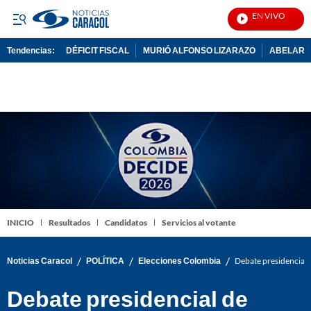
EN VIVO
Noticia
Tendencias:
DÉFICIT FISCAL
MURIÓ ALFONSO LIZARAZO
ABELARDO
PUBLICIDAD
INICIO
Resultados
Candidatos
Servicios al votante
/
/
/
Noticias Caracol
POLÍTICA
Elecciones Colombia
Debate presidencial 
Debate presidencial de