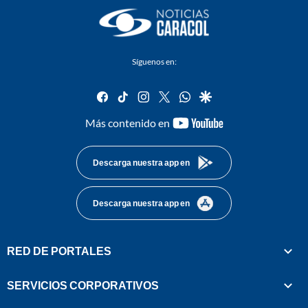
Síguenos en:
facebook
tiktok
instagram
twitter
whatsapp
google
youtube-
Más contenido en
footer
Descarga nuestra app en
Descarga nuestra app en
RED DE PORTALES
SERVICIOS CORPORATIVOS