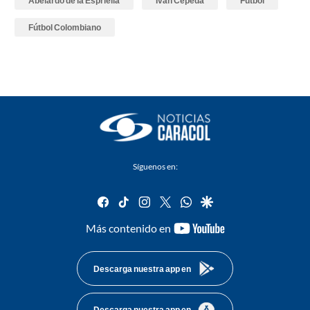
Abelardo de la Espriella
Iván Cepeda
Fútbol
Fútbol Colombiano
Síguenos en:
facebook
tiktok
instagram
twitter
whatsapp
google
youtube-
Más contenido en
footer
Descarga nuestra app en
Descarga nuestra app en