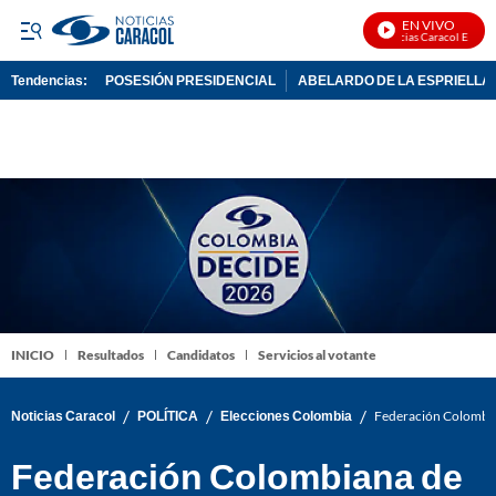
EN VIVO
Noticias Caracol En Vivo
Tendencias:
POSESIÓN PRESIDENCIAL
ABELARDO DE LA ESPRIELLA
PUBLICIDAD
INICIO
Resultados
Candidatos
Servicios al votante
/
/
/
Noticias Caracol
POLÍTICA
Elecciones Colombia
Federación Colombiana
Federación Colombiana de