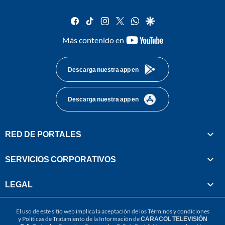
facebook
tiktok
instagram
twitter
whatsapp
google
youtube-
Más contenido en
footer
Descarga nuestra app en
Descarga nuestra app en
RED DE PORTALES
SERVICIOS CORPORATIVOS
LEGAL
El uso de este sitio web implica la aceptación de los
Términos y condiciones
y
Políticas de Tratamiento de la Información
de
CARACOL TELEVISIÓN