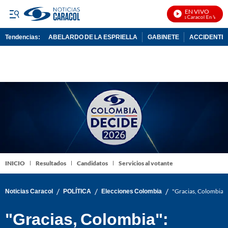
EN VIVO
Noticias Caracol En Vivo
Tendencias:
ABELARDO DE LA ESPRIELLA
GABINETE
ACCIDENTE 
PUBLICIDAD
INICIO
Resultados
Candidatos
Servicios al votante
/
/
/
Noticias Caracol
POLÍTICA
Elecciones Colombia
"Gracias, Colombia": 
"Gracias, Colombia":