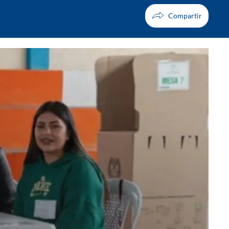
Facebook
X
Whatsapp
Copiar enlace
Telegram
LinkedIn