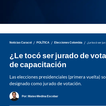
/
/
/
Noticias Caracol
POLÍTICA
Elecciones Colombia
¿Le tocó ser ju
¿Le tocó ser jurado de vot
de capacitación
Las elecciones presidenciales (primera vuelta) 
designado como jurado de votación.
Por:
Mateo Medina Escobar