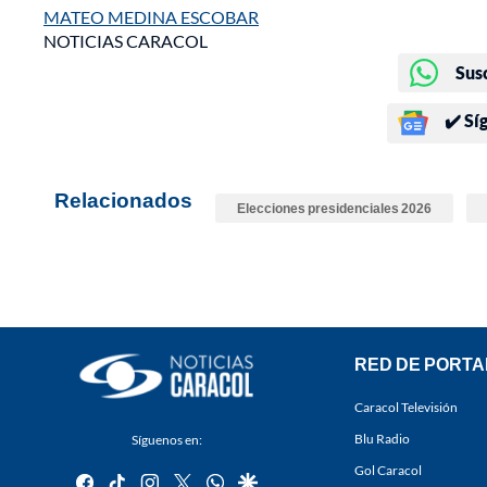
MATEO MEDINA ESCOBAR
NOTICIAS CARACOL
Sus
✔️ Sí
Relacionados
Elecciones presidenciales 2026
RED DE PORTA
Caracol Televisión
Blu Radio
Síguenos en:
Gol Caracol
facebook
tiktok
instagram
twitter
whatsapp
google