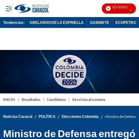
EN VIVO
Noticia
Tendencias:
ABELARDO DE LA ESPRIELLA
GABINETE
ECOPETROL
PUBLICIDAD
INICIO
Resultados
Candidatos
Servicios al votante
/
/
/
Noticias Caracol
POLÍTICA
Elecciones Colombia
Ministro de Defensa 
Ministro de Defensa entregó