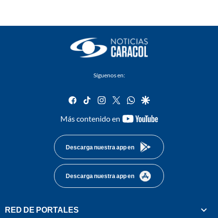
Síguenos en:
facebook
tiktok
instagram
twitter
whatsapp
google
youtube-
Más contenido en
footer
Descarga nuestra app en
Descarga nuestra app en
RED DE PORTALES