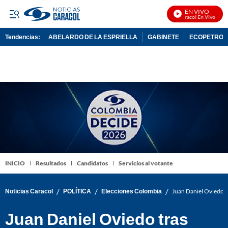
EN VIVO
Noticias Caracol En Vivo
Tendencias:
ABELARDO DE LA ESPRIELLA
GABINETE
ECOPETROL
PUBLICIDAD
INICIO
Resultados
Candidatos
Servicios al votante
/
/
/
Noticias Caracol
POLÍTICA
Elecciones Colombia
Juan Daniel Oviedo tr
Juan Daniel Oviedo tras