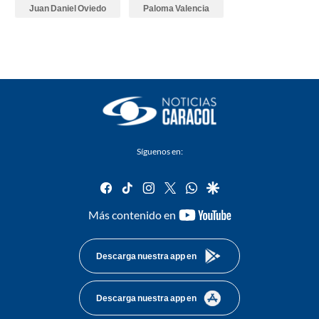
Juan Daniel Oviedo
Paloma Valencia
Síguenos en:
facebook
tiktok
instagram
twitter
whatsapp
google
youtube-
Más contenido en
footer
Descarga nuestra app en
Descarga nuestra app en