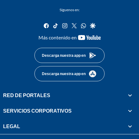
Síguenos en:
facebook
tiktok
instagram
twitter
whatsapp
google
youtube-
Más contenido en
footer
Descarga nuestra app en
Descarga nuestra app en
RED DE PORTALES
SERVICIOS CORPORATIVOS
LEGAL