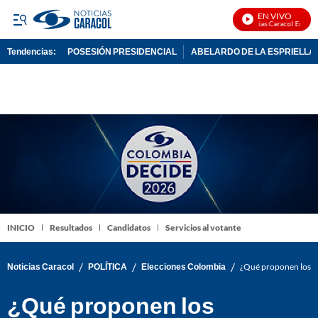
EN VIVO
Noticias Caracol En Vivo
Tendencias:
POSESIÓN PRESIDENCIAL
ABELARDO DE LA ESPRIELLA
PUBLICIDAD
INICIO
Resultados
Candidatos
Servicios al votante
/
/
/
Noticias Caracol
POLÍTICA
Elecciones Colombia
¿Qué proponen los ca
¿Qué proponen los