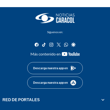
Síguenos en:
facebook
tiktok
instagram
twitter
whatsapp
google
youtube-
Más contenido en
footer
Descarga nuestra app en
Descarga nuestra app en
RED DE PORTALES