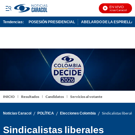
EN VIVO
Noticias Caracol En Vi
Tendencias:
POSESIÓN PRESIDENCIAL
ABELARDO DE LA ESPRIELLA
PUBLICIDAD
INICIO
Resultados
Candidatos
Servicios al votante
/
/
/
Noticias Caracol
POLÍTICA
Elecciones Colombia
Sindicalistas liberal
Sindicalistas liberales