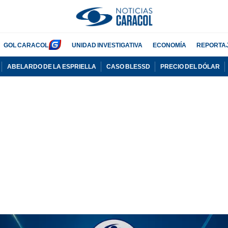
GOL CARACOL
UNIDAD INVESTIGATIVA
ECONOMÍA
REPORTA
ABELARDO DE LA ESPRIELLA
CASO BLESSD
PRECIO DEL DÓLAR
PUBLICIDAD