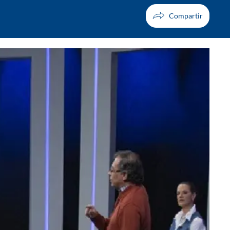
Facebook
X
Whatsapp
Copiar enlace
Telegram
LinkedIn