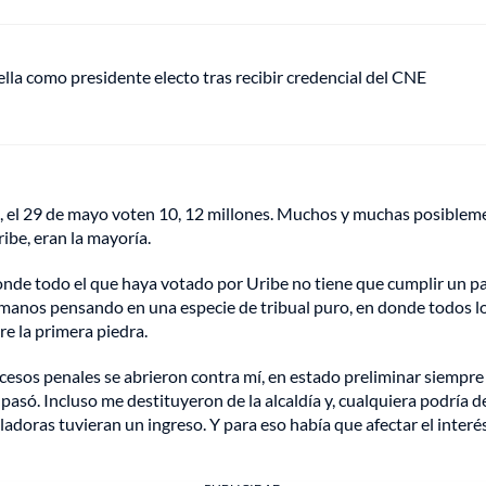
ella como presidente electo tras recibir credencial del CNE
 el 29 de mayo voten 10, 12 millones. Muchos y muchas posibleme
ibe, eran la mayoría.
, donde todo el que haya votado por Uribe no tiene que cumplir un
humanos pensando en una especie de tribual puro, en donde todos l
re la primera piedra.
cesos penales se abrieron contra mí, en estado preliminar siempr
asó. Incluso me destituyeron de la alcaldía y, cualquiera podría de
cicladoras tuvieran un ingreso. Y para eso había que afectar el int