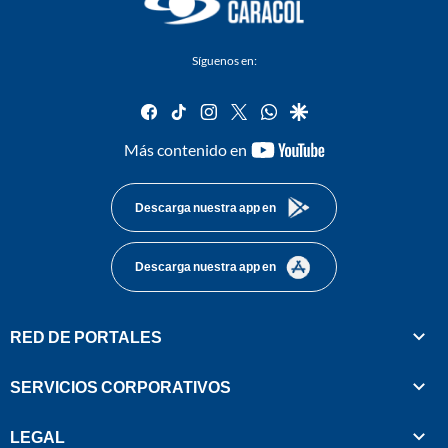
Síguenos en:
facebook
tiktok
instagram
twitter
whatsapp
google
youtube-
Más contenido en
footer
Descarga nuestra app en
Descarga nuestra app en
RED DE PORTALES
SERVICIOS CORPORATIVOS
LEGAL