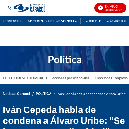
EN VIVO
Noticias Caracol En Vivo
Tendencias:
ABELARDO DE LA ESPRIELLA
GABINETE
ACCIDENTE 
PUBLICIDAD
ELECCIONES COLOMBIA
Elecciones presidenciales
Elecciones Congreso
/
/
Noticias Caracol
POLÍTICA
Iván Cepeda habla de condena a Álvaro Uribe: “
Iván Cepeda habla de
condena a Álvaro Uribe: “Se