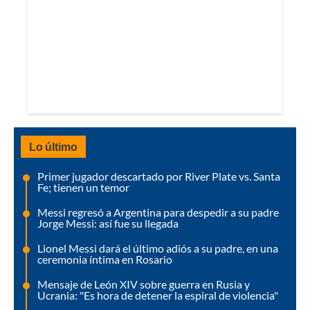
Lo último
Primer jugador descartado por River Plate vs. Santa
Fe; tienen un temor
Messi regresó a Argentina para despedir a su padre
Jorge Messi: así fue su llegada
Lionel Messi dará el último adiós a su padre, en una
ceremonia íntima en Rosario
Mensaje de León XIV sobre guerra en Rusia y
Ucrania: "Es hora de detener la espiral de violencia"