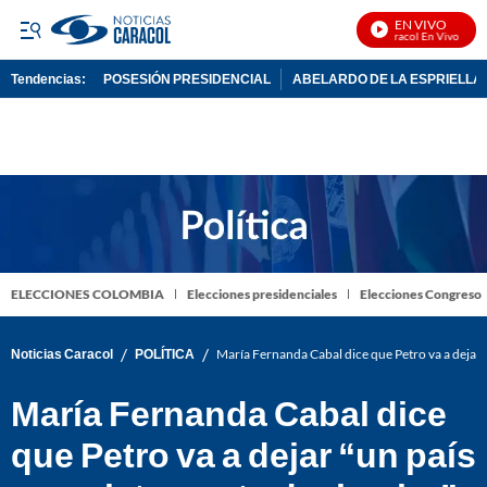
EN VIVO
Noticias Caracol En Vivo
Tendencias:
POSESIÓN PRESIDENCIAL
ABELARDO DE LA ESPRIELLA
PUBLICIDAD
ELECCIONES COLOMBIA
Elecciones presidenciales
Elecciones Congreso
/
/
Noticias Caracol
POLÍTICA
María Fernanda Cabal dice que Petro va a dejar
María Fernanda Cabal dice
que Petro va a dejar “un país