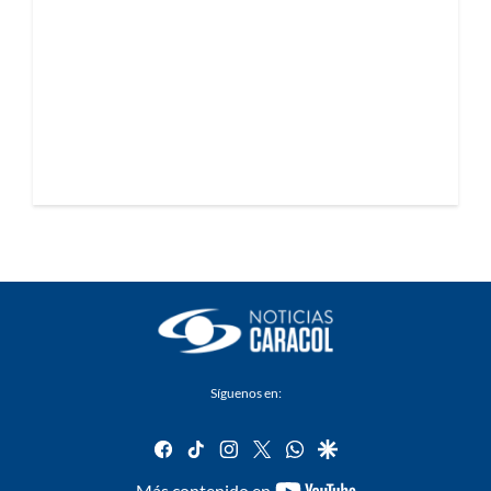
Síguenos en:
facebook
tiktok
instagram
twitter
whatsapp
google
youtube-
Más contenido en