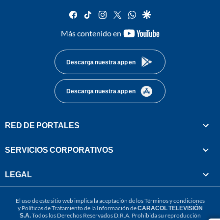
facebook
tiktok
instagram
twitter
whatsapp
google
youtube-
Más contenido en
footer
Descarga nuestra app en
Descarga nuestra app en
RED DE PORTALES
SERVICIOS CORPORATIVOS
LEGAL
El uso de este sitio web implica la aceptación de los
Términos y condiciones
y
Políticas de Tratamiento de la Información
de
CARACOL TELEVISIÓN
S.A.
Todos los Derechos Reservados D.R.A. Prohibida su reproducción