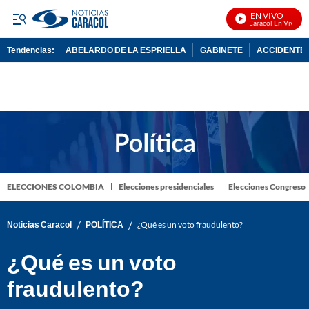
EN VIVO
Noticias Caracol En Vivo
Tendencias:
ABELARDO DE LA ESPRIELLA
GABINETE
ACCIDENTE 
PUBLICIDAD
ELECCIONES COLOMBIA
Elecciones presidenciales
Elecciones Congreso
/
/
Noticias Caracol
POLÍTICA
¿Qué es un voto fraudulento?
¿Qué es un voto
fraudulento?