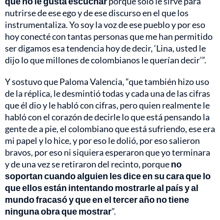
que no le gusta escuchar
porque solo le sirve para
nutrirse de ese ego y de ese discurso en el que los
instrumentaliza. Yo soy la voz de ese pueblo y por eso
hoy conecté con tantas personas que me han permitido
ser digamos esa tendencia hoy de decir, ‘Lina, usted le
dijo lo que millones de colombianos le querían decir’”.
Y sostuvo que Paloma Valencia, “que también hizo uso
de la réplica, le desmintió todas y cada una de las cifras
que él dio y le habló con cifras, pero quien realmente le
habló con el corazón de decirle lo que está pensando la
gente de a pie, el colombiano que está sufriendo, ese era
mi papel y lo hice, y por eso le dolió, por eso salieron
bravos, por eso ni siquiera esperaron que yo terminara
y de una vez se retiraron del recinto, porque
no
soportan cuando alguien les dice en su cara que lo
que ellos están intentando mostrarle al país y al
mundo fracasó y que en el tercer año no tiene
ninguna obra que mostrar
”.