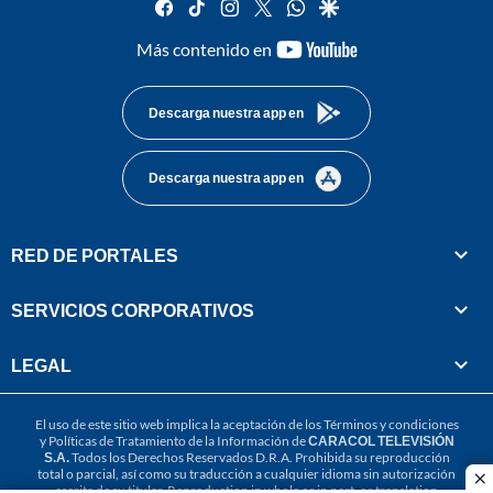
facebook
tiktok
instagram
twitter
whatsapp
google
youtube-
Más contenido en
footer
Descarga nuestra app en
Descarga nuestra app en
RED DE PORTALES
SERVICIOS CORPORATIVOS
LEGAL
El uso de este sitio web implica la aceptación de los
Términos y condiciones
y
Políticas de Tratamiento de la Información
de
CARACOL TELEVISIÓN
S.A.
Todos los Derechos Reservados D.R.A. Prohibida su reproducción
total o parcial, así como su traducción a cualquier idioma sin autorización
cl
escrita de su titular. Reproduction in whole or in part, or translation