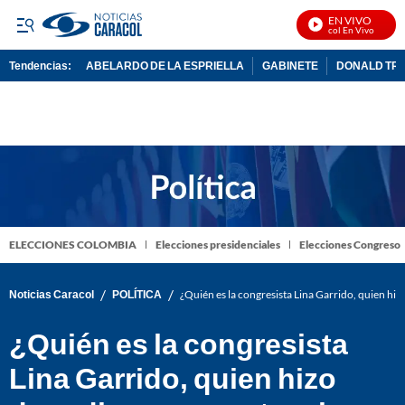
EN VIVO
Noticias Caracol En Vivo
Tendencias:
ABELARDO DE LA ESPRIELLA
GABINETE
DONALD TR
PUBLICIDAD
ELECCIONES COLOMBIA
Elecciones presidenciales
Elecciones Congreso
/
/
Noticias Caracol
POLÍTICA
¿Quién es la congresista Lina Garrido, quien hiz
¿Quién es la congresista
Lina Garrido, quien hizo