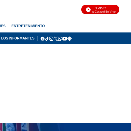
EN VIVO
Noticias Caracol En Vivo
JES
ENTRETENIMIENTO
facebook
tiktok
instagram
twitter
whatsapp
youtube
google
LOS INFORMANTES