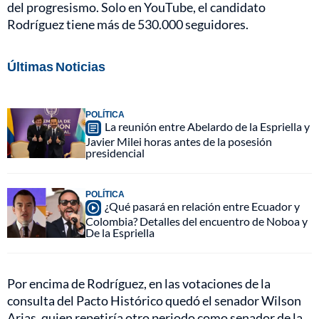
del progresismo. Solo en YouTube, el candidato
Rodríguez tiene más de 530.000 seguidores.
Últimas Noticias
POLÍTICA
La reunión entre Abelardo de la Espriella y
Javier Milei horas antes de la posesión
presidencial
POLÍTICA
¿Qué pasará en relación entre Ecuador y
Colombia? Detalles del encuentro de Noboa y
De la Espriella
Por encima de Rodríguez, en las votaciones de la
consulta del Pacto Histórico quedó el senador Wilson
Arias, quien repetiría otro periodo como senador de la