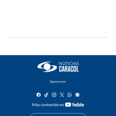
Síguenos en:
facebook
tiktok
instagram
twitter
whatsapp
google
youtube-
Más contenido en
footer