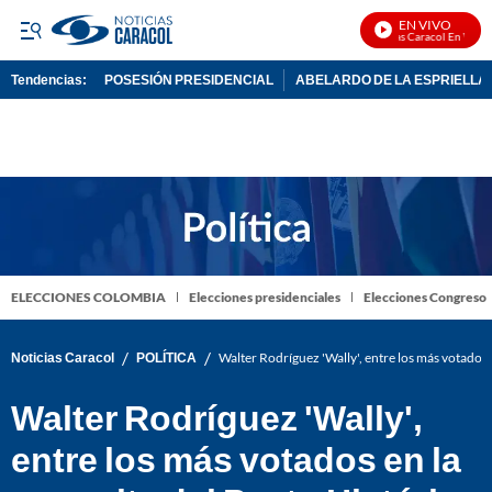
EN VIVO
Noticias Caracol En Vivo
Tendencias:
POSESIÓN PRESIDENCIAL
ABELARDO DE LA ESPRIELLA
PUBLICIDAD
ELECCIONES COLOMBIA
Elecciones presidenciales
Elecciones Congreso
/
/
Noticias Caracol
POLÍTICA
Walter Rodríguez 'Wally', entre los más votados 
Walter Rodríguez 'Wally',
entre los más votados en la