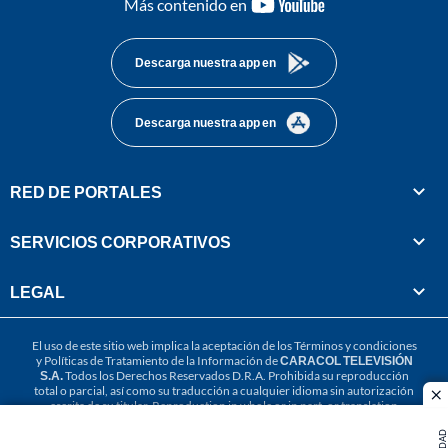
youtube-
Más contenido en
footer
Descarga nuestra app en
Descarga nuestra app en
RED DE PORTALES
SERVICIOS CORPORATIVOS
LEGAL
El uso de este sitio web implica la aceptación de los
Términos y condiciones
y
Políticas de Tratamiento de la Información
de
CARACOL TELEVISIÓN
S.A.
Todos los Derechos Reservados D.R.A. Prohibida su reproducción
total o parcial, así como su traducción a cualquier idioma sin autorización
cl
escrita de su titular. Reproduction in whole or in part, or translation
without written permission is prohibited. All rights reserved 2025.