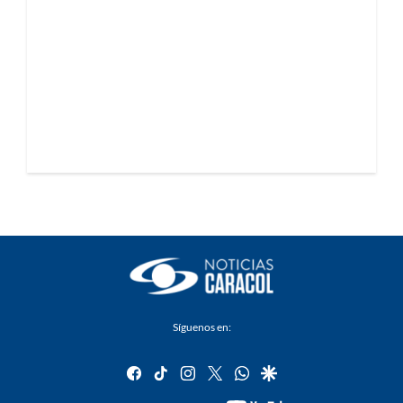
Síguenos en:
facebook
tiktok
instagram
twitter
whatsapp
google