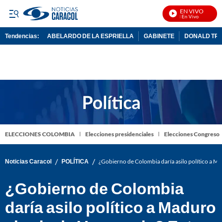
EN VIVO
N
Tendencias:
ABELARDO DE LA ESPRIELLA
GABINETE
DONALD TR
PUBLICIDAD
ELECCIONES COLOMBIA
Elecciones presidenciales
Elecciones Congreso
/
/
Noticias Caracol
POLÍTICA
¿Gobierno de Colombia daría asilo político a Ma
¿Gobierno de Colombia
daría asilo político a Maduro