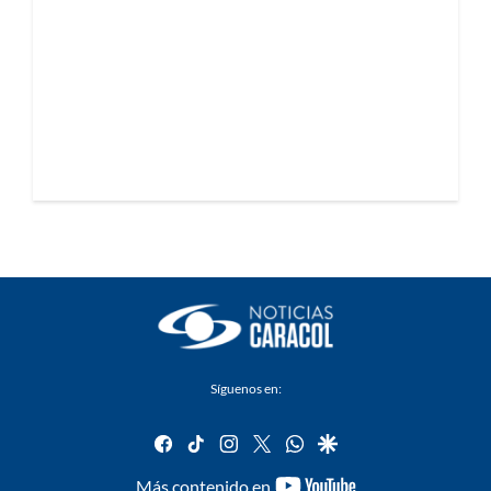
Síguenos en:
facebook
tiktok
instagram
twitter
whatsapp
google
youtube-
Más contenido en