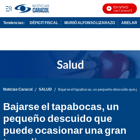
EN VIVO
Noticias Caracol En Vivo
Tendencias:
DÉFICIT FISCAL
MURIÓ ALFONSO LIZARAZO
ABELARDO
PUBLICIDAD
/
/
Noticias Caracol
SALUD
Bajarse el tapabocas, un pequeño descuido que pu
Bajarse el tapabocas, un
pequeño descuido que
puede ocasionar una gran