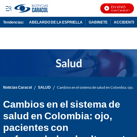
EN VIVO
Noticias Caracol En Viv
Tendencias:
ABELARDO DE LA ESPRIELLA
GABINETE
ACCIDENTE 
PUBLICIDAD
/
/
Noticias Caracol
SALUD
Cambios en el sistema de salud en Colombia: ojo, 
Cambios en el sistema de
salud en Colombia: ojo,
pacientes con