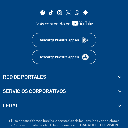
facebook
tiktok
instagram
twitter
whatsapp
google
youtube-
Más contenido en
footer
Descarga nuestra app en
Descarga nuestra app en
RED DE PORTALES
SERVICIOS CORPORATIVOS
LEGAL
El uso de este sitio web implica la aceptación de los
Términos y condiciones
y
Políticas de Tratamiento de la Información
de
CARACOL TELEVISIÓN