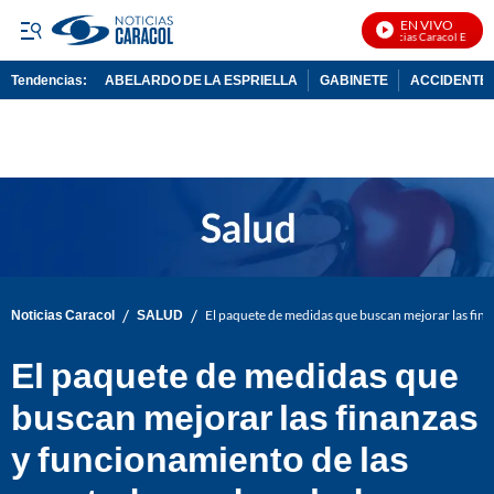
EN VIVO
Noticias Caracol En Vivo
Tendencias:
ABELARDO DE LA ESPRIELLA
GABINETE
ACCIDENTE 
PUBLICIDAD
/
/
Noticias Caracol
SALUD
El paquete de medidas que buscan mejorar las fina
El paquete de medidas que
buscan mejorar las finanzas
y funcionamiento de las