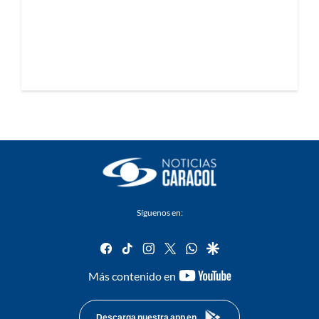
Síguenos en:
facebook
tiktok
instagram
twitter
whatsapp
google
youtube-
Más contenido en
footer
Descarga nuestra app en