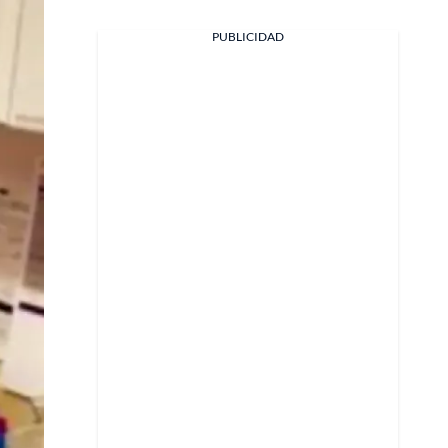
PUBLICIDAD
Facebook
X
Whatsapp
Copiar enlace
Telegram
LinkedIn