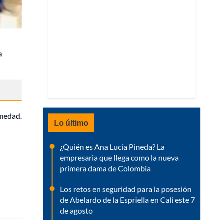
a
rmedad.
Lo último
¿Quién es Ana Lucía Pineda? La
empresaria que llega como la nueva
primera dama de Colombia
Los retos en seguridad para la posesión
de Abelardo de la Espriella en Cali este 7
de agosto