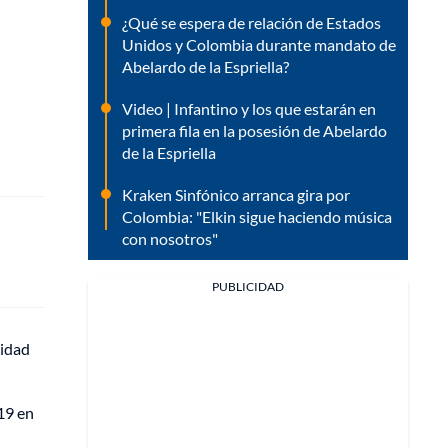
¿Qué se espera de relación de Estados
Unidos y Colombia durante mandato de
Abelardo de la Espriella?
Video | Infantino y los que estarán en
primera fila en la posesión de Abelardo
de la Espriella
Kraken Sinfónico arranca gira por
Colombia: "Elkin sigue haciendo música
con nosotros"
PUBLICIDAD
nidad
19 en