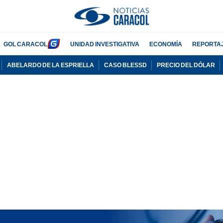
GOL CARACOL
UNIDAD INVESTIGATIVA
ECONOMÍA
REPORTA
ABELARDO DE LA ESPRIELLA
CASO BLESSD
PRECIO DEL DÓLAR
PUBLICIDAD