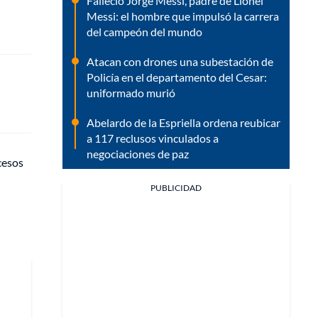
Falleció Jorge Messi, padre de Lionel
Messi: el hombre que impulsó la carrera
del campeón del mundo
Atacan con drones una subestación de
Policía en el departamento del Cesar:
uniformado murió
Abelardo de la Espriella ordena reubicar
a 117 reclusos vinculados a
negociaciones de paz
cesos
PUBLICIDAD