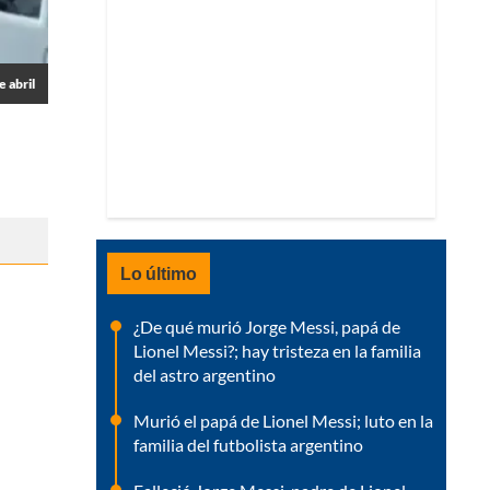
 abril
Lo último
¿De qué murió Jorge Messi, papá de
Lionel Messi?; hay tristeza en la familia
del astro argentino
Murió el papá de Lionel Messi; luto en la
familia del futbolista argentino