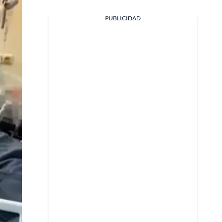
PUBLICIDAD
Facebook
X
Whatsapp
Copiar enlace
Telegram
LinkedIn