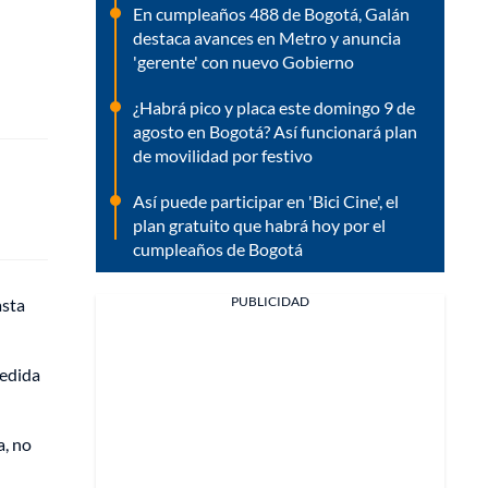
En cumpleaños 488 de Bogotá, Galán
destaca avances en Metro y anuncia
'gerente' con nuevo Gobierno
¿Habrá pico y placa este domingo 9 de
agosto en Bogotá? Así funcionará plan
de movilidad por festivo
Así puede participar en 'Bici Cine', el
plan gratuito que habrá hoy por el
cumpleaños de Bogotá
PUBLICIDAD
asta
redida
a, no