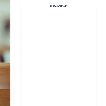
PUBLICIDAD
Facebook
X
Whatsapp
Copiar enlace
Telegram
LinkedIn