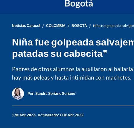
/
/
/
Noticias Caracol
COLOMBIA
BOGOTÁ
Niña fue golpeada salvaje
Niña fue golpeada salvaje
patadas su cabecita”
Padres de otros alumnos la auxiliaron al hallarl
hay más peleas y hasta intimidan con machetes.
Por:
Sandra Soriano Soriano
1 de Abr, 2022
Actualizado: 1 De Abr, 2022