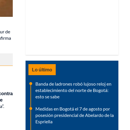
sur de
afirma
Lo último
Banda de ladrones robó lujoso reloj en
establecimiento del norte de Bogotá:
 contra
esto se sabe
ue
a”.
Medidas en Bogotá el 7 de agosto por
posesión presidencial de Abelardo de la
Espriella