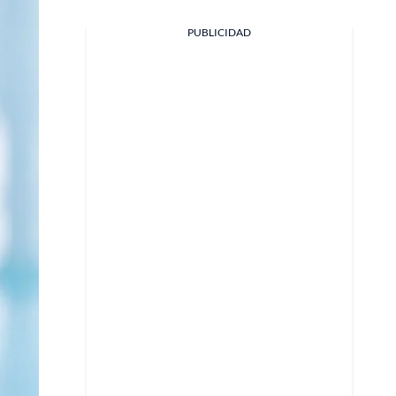
PUBLICIDAD
Facebook
X
Whatsapp
Copiar enlace
Telegram
LinkedIn