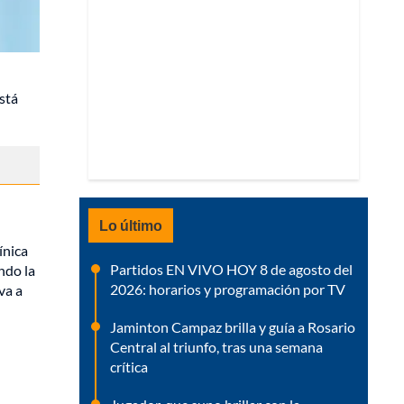
stá
Lo último
ínica
Partidos EN VIVO HOY 8 de agosto del
ndo la
2026: horarios y programación por TV
va a
Jaminton Campaz brilla y guía a Rosario
Central al triunfo, tras una semana
crítica