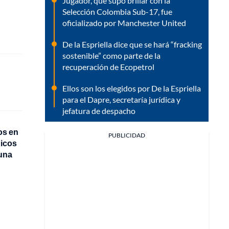
Jugador, que supo brillar con la
Selección Colombia Sub-17, fue
oficializado por Manchester United
De la Espriella dice que se hará “fracking
sostenible” como parte de la
recuperación de Ecopetrol
Ellos son los elegidos por De la Espriella
para el Dapre, secretaría jurídica y
jefatura de despacho
os en
PUBLICIDAD
hicos
cuna