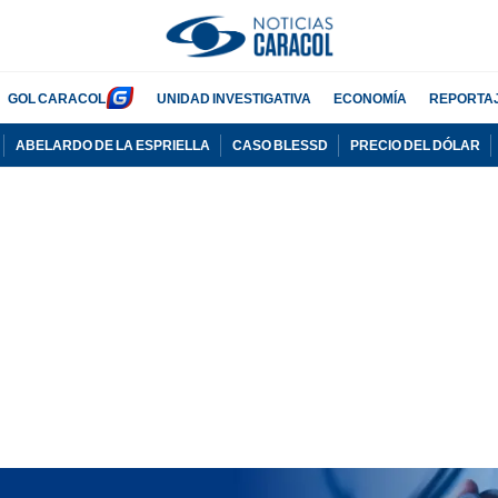
GOL CARACOL
UNIDAD INVESTIGATIVA
ECONOMÍA
REPORTA
ABELARDO DE LA ESPRIELLA
CASO BLESSD
PRECIO DEL DÓLAR
PUBLICIDAD