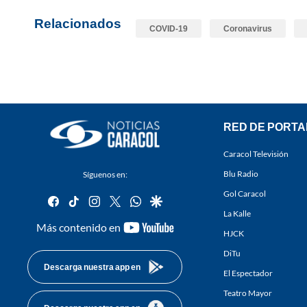
Relacionados
COVID-19
Coronavirus
RED DE PORTA
Caracol Televisión
Blu Radio
Síguenos en:
Gol Caracol
facebook
tiktok
instagram
twitter
whatsapp
google
La Kalle
youtube-
Más contenido en
HJCK
footer
DiTu
Descarga nuestra app en
El Espectador
Teatro Mayor