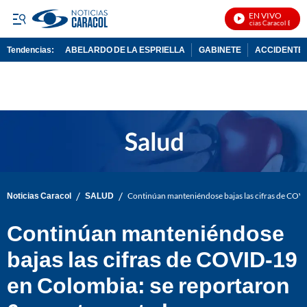
EN VIVO
Noticias Caracol En Vivo
Tendencias:
ABELARDO DE LA ESPRIELLA
GABINETE
ACCIDENTE 
PUBLICIDAD
/
/
Noticias Caracol
SALUD
Continúan manteniéndose bajas las cifras de COVI
Continúan manteniéndose
bajas las cifras de COVID-19
en Colombia: se reportaron