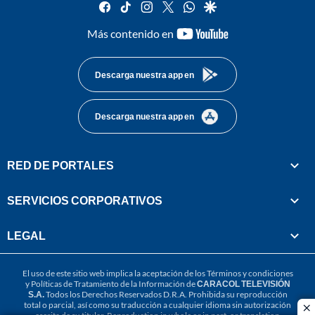
facebook
tiktok
instagram
twitter
whatsapp
google
youtube-
Más contenido en
footer
Descarga nuestra app en
Descarga nuestra app en
RED DE PORTALES
SERVICIOS CORPORATIVOS
LEGAL
El uso de este sitio web implica la aceptación de los
Términos y condiciones
y
Políticas de Tratamiento de la Información
de
CARACOL TELEVISIÓN
S.A.
Todos los Derechos Reservados D.R.A. Prohibida su reproducción
total o parcial, así como su traducción a cualquier idioma sin autorización
cl