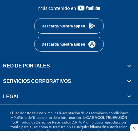
youtube-
Más contenido en
footer
Descarga nuestra app en
Descarga nuestra app en
RED DE PORTALES
SERVICIOS CORPORATIVOS
LEGAL
El uso de este sitio web implica la aceptación de los
Términos y condiciones
y
Políticas de Tratamiento de la Información
de
CARACOL TELEVISIÓN
S.A.
Todos los Derechos Reservados D.R.A. Prohibida su reproducción
total o parcial, así como su traducción a cualquier idioma sin autorización
cl
escrita de su titular. Reproduction in whole or in part, or translation
without written permission is prohibited. All rights reserved 2025.