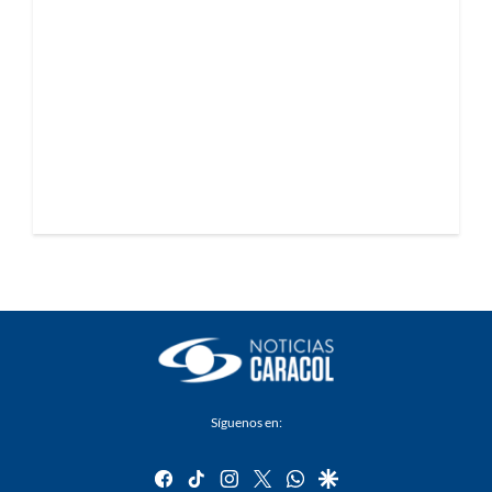
Síguenos en:
facebook
tiktok
instagram
twitter
whatsapp
google