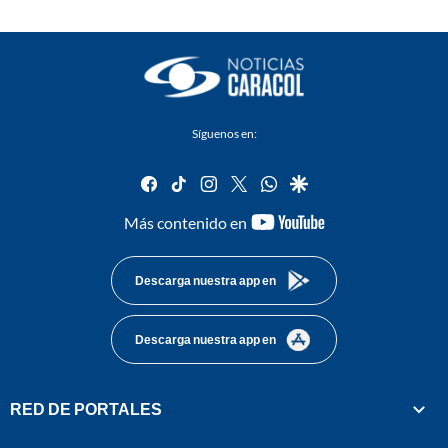
Síguenos en:
facebook
tiktok
instagram
twitter
whatsapp
google
youtube-
Más contenido en
footer
Descarga nuestra app en
Descarga nuestra app en
RED DE PORTALES