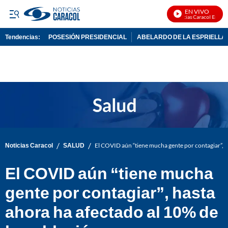
EN VIVO
Noticias Caracol En Vivo
Tendencias:
POSESIÓN PRESIDENCIAL
ABELARDO DE LA ESPRIELLA
PUBLICIDAD
/
/
Noticias Caracol
SALUD
El COVID aún “tiene mucha gente por contagiar”, h
El COVID aún “tiene mucha
gente por contagiar”, hasta
ahora ha afectado al 10% de