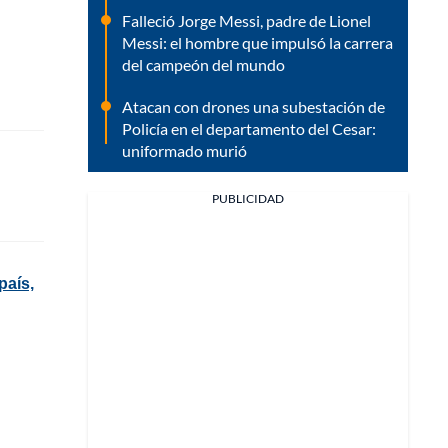
Falleció Jorge Messi, padre de Lionel
Messi: el hombre que impulsó la carrera
del campeón del mundo
Atacan con drones una subestación de
Policía en el departamento del Cesar:
uniformado murió
PUBLICIDAD
país,