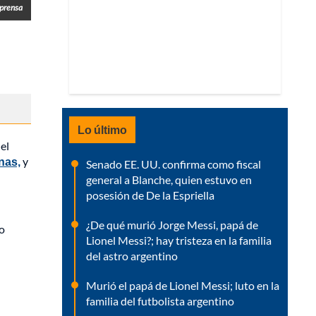
prensa
Lo último
el
nas,
y
Senado EE. UU. confirma como fiscal
general a Blanche, quien estuvo en
posesión de De la Espriella
¿De qué murió Jorge Messi, papá de
o
Lionel Messi?; hay tristeza en la familia
del astro argentino
Murió el papá de Lionel Messi; luto en la
familia del futbolista argentino