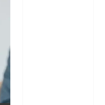
X
Whatsapp
Copiar enlace
Telegram
LinkedIn