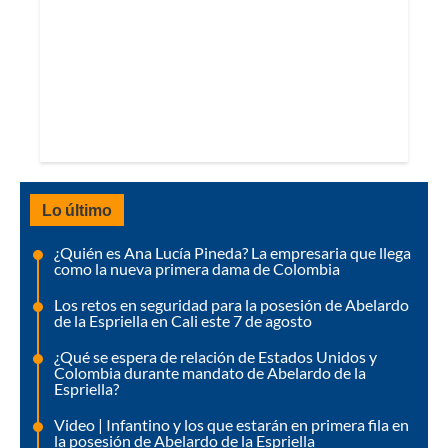
Lo último
¿Quién es Ana Lucía Pineda? La empresaria que llega
como la nueva primera dama de Colombia
Los retos en seguridad para la posesión de Abelardo
de la Espriella en Cali este 7 de agosto
¿Qué se espera de relación de Estados Unidos y
Colombia durante mandato de Abelardo de la
Espriella?
Video | Infantino y los que estarán en primera fila en
la posesión de Abelardo de la Espriella