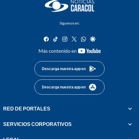
Síguenos en:
facebook
tiktok
instagram
twitter
whatsapp
google
youtube-
Más contenido en
footer
Descarga nuestra app en
Descarga nuestra app en
RED DE PORTALES
SERVICIOS CORPORATIVOS