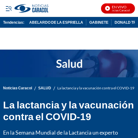
EN VIVO
Noticias Caracol En Vi
Tendencias:
ABELARDO DE LA ESPRIELLA
GABINETE
DONALD TR
PUBLICIDAD
/
/
Noticias Caracol
SALUD
La lactancia y la vacunación contra el COVID-19
La lactancia y la vacunación
contra el COVID-19
En la Semana Mundial de la Lactancia un experto