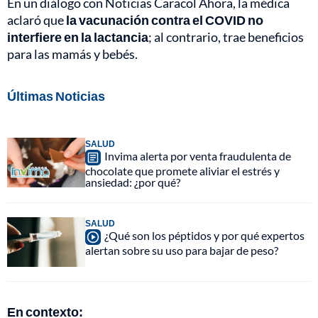
En un diálogo con Noticias Caracol Ahora, la médica
aclaró que
la vacunación contra el COVID no
interfiere en la lactancia
; al contrario, trae beneficios
para las mamás y bebés.
Últimas Noticias
SALUD
Invima alerta por venta fraudulenta de
chocolate que promete aliviar el estrés y
ansiedad: ¿por qué?
SALUD
¿Qué son los péptidos y por qué expertos
alertan sobre su uso para bajar de peso?
En contexto: