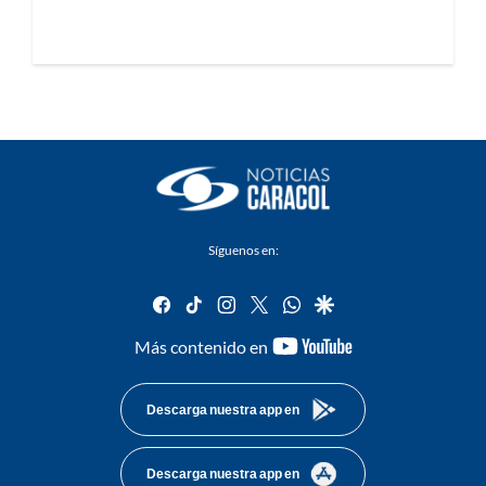
Síguenos en:
facebook
tiktok
instagram
twitter
whatsapp
google
youtube-
Más contenido en
footer
Descarga nuestra app en
Descarga nuestra app en