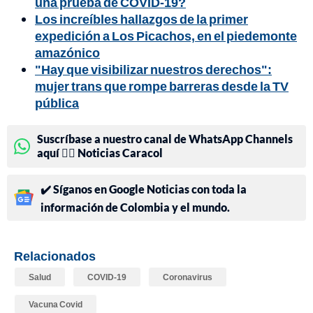
una prueba de COVID-19?
Los increíbles hallazgos de la primer
expedición a Los Picachos, en el piedemonte
amazónico
"Hay que visibilizar nuestros derechos":
mujer trans que rompe barreras desde la TV
pública
Suscríbase a nuestro canal de WhatsApp Channels
aquí 👉🏻 Noticias Caracol
✔️ Síganos en Google Noticias con toda la
información de Colombia y el mundo.
Relacionados
Salud
COVID-19
Coronavirus
Vacuna Covid