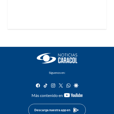
Síguenos en:
facebook
tiktok
instagram
twitter
whatsapp
google
youtube-
Más contenido en
footer
Descarga nuestra app en