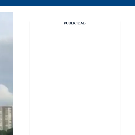
PUBLICIDAD
Facebook
X
Whatsapp
Copiar enlace
Telegram
LinkedIn