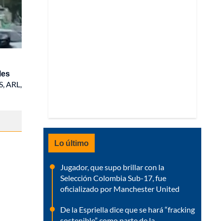
les
S, ARL,
Lo último
Jugador, que supo brillar con la
Selección Colombia Sub-17, fue
oficializado por Manchester United
De la Espriella dice que se hará “fracking
sostenible” como parte de la