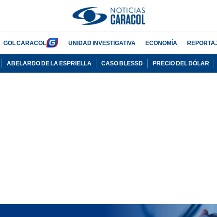
GOL CARACOL
UNIDAD INVESTIGATIVA
ECONOMÍA
REPORTA
ABELARDO DE LA ESPRIELLA
CASO BLESSD
PRECIO DEL DÓLAR
PUBLICIDAD