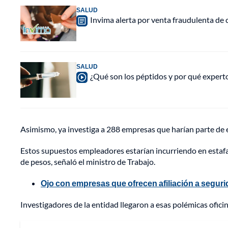
SALUD
Invima alerta por venta fraudulenta de c
SALUD
¿Qué son los péptidos y por qué experto
Asimismo, ya investiga a 288 empresas que harían parte de e
Estos supuestos empleadores estarían incurriendo en estafa 
de pesos, señaló el ministro de Trabajo.
Ojo con empresas que ofrecen afiliación a seguri
Investigadores de la entidad llegaron a esas polémicas ofici