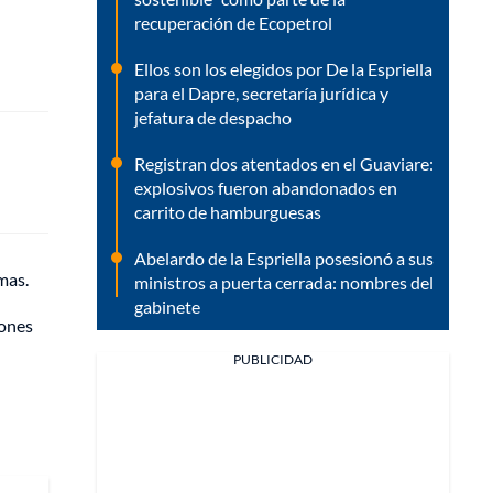
recuperación de Ecopetrol
Ellos son los elegidos por De la Espriella
para el Dapre, secretaría jurídica y
jefatura de despacho
Registran dos atentados en el Guaviare:
explosivos fueron abandonados en
carrito de hamburguesas
Abelardo de la Espriella posesionó a sus
mas.
ministros a puerta cerrada: nombres del
gabinete
lones
PUBLICIDAD