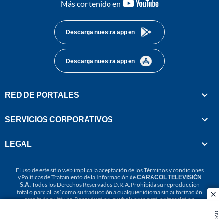
youtube-
Más contenido en
footer
Descarga nuestra app en
Descarga nuestra app en
RED DE PORTALES
SERVICIOS CORPORATIVOS
LEGAL
El uso de este sitio web implica la aceptación de los
Términos y condiciones
y
Políticas de Tratamiento de la Información
de
CARACOL TELEVISIÓN
S.A.
Todos los Derechos Reservados D.R.A. Prohibida su reproducción
total o parcial, así como su traducción a cualquier idioma sin autorización
cl
escrita de su titular. Reproduction in whole or in part, or translation
without written permission is prohibited. All rights reserved 2025.