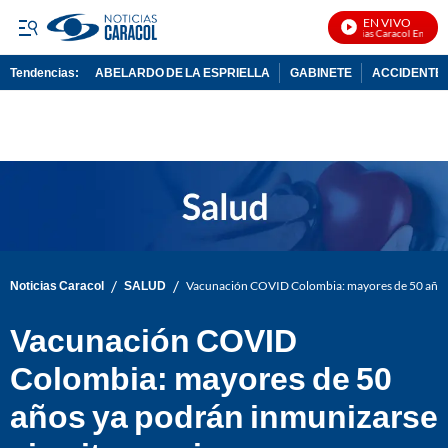
EN VIVO
Noticias Caracol En Vivo
Tendencias:
ABELARDO DE LA ESPRIELLA
GABINETE
ACCIDENTE 
PUBLICIDAD
/
/
Noticias Caracol
SALUD
Vacunación COVID Colombia: mayores de 50 años y
Vacunación COVID
Colombia: mayores de 50
años ya podrán inmunizarse