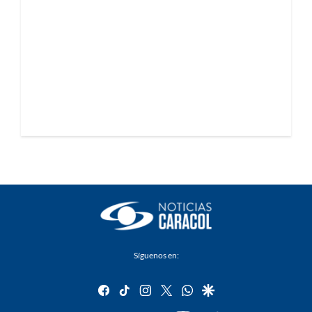
Síguenos en:
facebook
tiktok
instagram
twitter
whatsapp
google