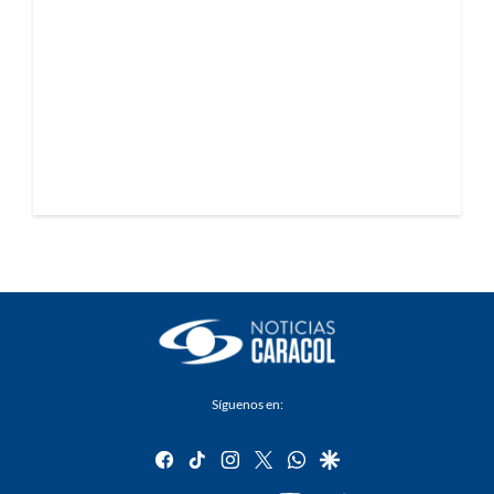
Síguenos en:
facebook
tiktok
instagram
twitter
whatsapp
google