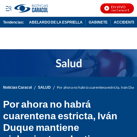
EN VIVO
Noticias Caracol En Vivo
Tendencias:
ABELARDO DE LA ESPRIELLA
GABINETE
ACCIDENTE 
PUBLICIDAD
/
/
Noticias Caracol
SALUD
Por ahora no habrá cuarentena estricta, Iván Duq
Por ahora no habrá
cuarentena estricta, Iván
Duque mantiene