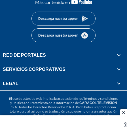
youtube-
Más contenido en
footer
Descarga nuestra app en
Descarga nuestra app en
RED DE PORTALES
SERVICIOS CORPORATIVOS
LEGAL
El uso de este sitio web implica la aceptación de los
Términos y condiciones
y
Políticas de Tratamiento de la Información
de
CARACOL TELEVISIÓN
S.A.
Todos los Derechos Reservados D.R.A. Prohibida su reproducción
total o parcial, así como su traducción a cualquier idioma sin autorización
cl
escrita de su titular. Reproduction in whole or in part, or translation
without written permission is prohibited. All rights reserved 2025.