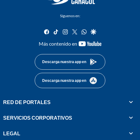
Síguenos en:
facebook
tiktok
instagram
twitter
whatsapp
google
youtube-
Más contenido en
footer
Descarga nuestra app en
Descarga nuestra app en
RED DE PORTALES
SERVICIOS CORPORATIVOS
LEGAL